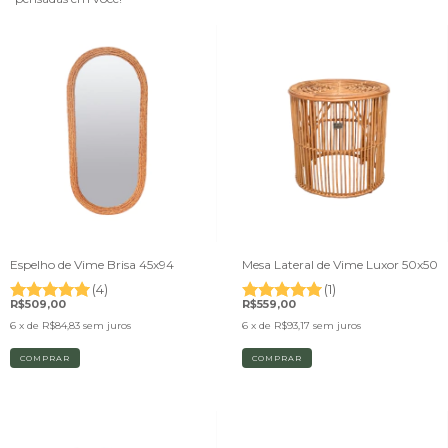
Espelho de Vime Brisa 45x94
Mesa Lateral de Vime Luxor 50x50
(4)
(1)
R$509,00
R$559,00
6
x de
R$84,83
sem juros
6
x de
R$93,17
sem juros