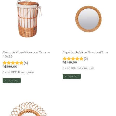
Cesto de Vime Nice com Tampa
Espelho de Vime Poente 42cm
40x60
(2)
(4)
R$419,00
R$589,00
6
x de
R$69,83
sem juros
6
x de
R$98,17
sem juros