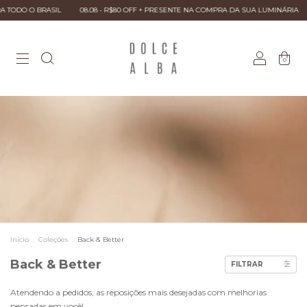
BRASIL
08.08 • R$80 OFF + PRESENTE NA COMPRA DA SUA LUMINÁRIA
PARCEL
0
Início
.
Coleções
.
Back & Better
Back & Better
FILTRAR
Atendendo a pedidos, as reposições mais desejadas com melhorias
pensadas em você!