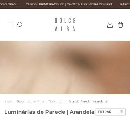
SIL
CUPOM: PRIMEIRADOLCE | 5% OFF NA PRIMEIRA COMPRA
PARCELE EM AT
0
Início
.
Shop
.
Luminárias
.
Tipo
.
Luminárias de Parede | Arandelas
Luminárias de Parede | Arandelas
FILTRAR