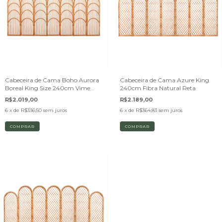
Cabeceira de Cama Boho Aurora
Cabeceira de Cama Azure King
Boreal King Size 240cm Vime
240cm Fibra Natural Reta
Reta
R$2.019,00
R$2.189,00
6
x de
R$336,50
sem juros
6
x de
R$364,83
sem juros