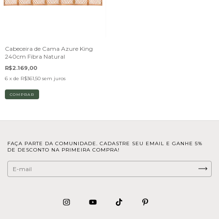
Cabeceira de Cama Azure King
240cm Fibra Natural
R$2.169,00
6
x de
R$361,50
sem juros
FAÇA PARTE DA COMUNIDADE. CADASTRE SEU EMAIL E GANHE 5%
DE DESCONTO NA PRIMEIRA COMPRA!