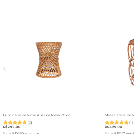
Luminária de Vime Aura de Mesa 20x25
Mesa Lateral de
(2)
(1)
R$299,00
R$499,00
5
x de
R$59,80
sem juros
6
x de
R$83,17
sem j