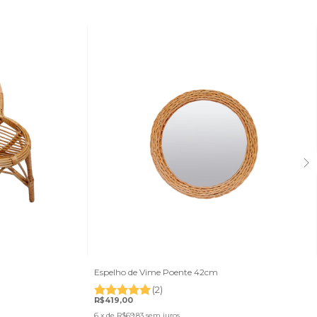
Espelho de Vime Poente 42cm
(2)
R$419,00
6
x de
R$69,83
sem juros