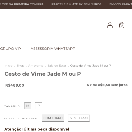
IRA COMPRA
PARCELE EM ATÉ 6X SEM JUROS
ENVIOS PARA TODO O BRASIL
0
GRUPO VIP
ASSESSORIA WHATSAPP
Início
.
Shop
.
Ambiente
.
Sala de Estar
.
Cesto de Vime Jade M ou P
Cesto de Vime Jade M ou P
R$489,00
6
x de
R$81,50
sem juros
M
P
TAMANHO
COM FORRO
SEM FORRO
GOSTARIA DE FORRO?
Atenção! Última peça disponível