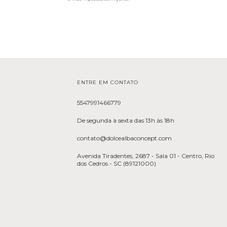
ENTRE EM CONTATO
5547991466779
De segunda à sexta das 13h às 18h
contato@dolcealbaconcept.com
Avenida Tiradentes, 2687 - Sala 01 - Centro, Rio
dos Cedros - SC (89121000)