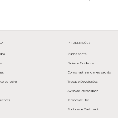
SA
INFORMAÇÕES
Alba
Minha conta
de
Guia de Cuidados
ess
Como rastrear o meu pedido
to parceiro
Trocas e Devoluções
Aviso de Privacidade
quentes
Termos de Uso
Política de Cashback