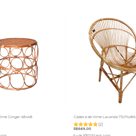
 Vime Ginger 48x48
Cadeira de Vime Lavanda 73x74x86
(2)
R$669,00
uros
6
x de
R$111,50
sem juros